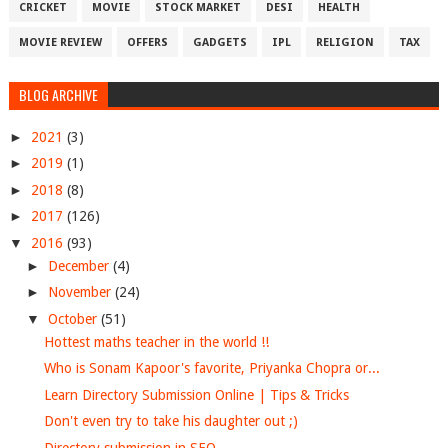
CRICKET
MOVIE
STOCK MARKET
DESI
HEALTH
MOVIE REVIEW
OFFERS
GADGETS
IPL
RELIGION
TAX
BLOG ARCHIVE
►
2021
(3)
►
2019
(1)
►
2018
(8)
►
2017
(126)
▼
2016
(93)
►
December
(4)
►
November
(24)
▼
October
(51)
Hottest maths teacher in the world !!
Who is Sonam Kapoor's favorite, Priyanka Chopra or...
Learn Directory Submission Online | Tips & Tricks
Don't even try to take his daughter out ;)
Directory submission in SEO