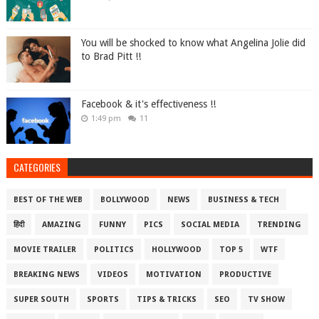
You will be shocked to know what Angelina Jolie did
to Brad Pitt !!
Facebook & it's effectiveness !!
1:49 pm
11
CATEGORIES
BEST OF THE WEB
BOLLYWOOD
NEWS
BUSINESS & TECH
हिंदी
AMAZING
FUNNY
PICS
SOCIAL MEDIA
TRENDING
MOVIE TRAILER
POLITICS
HOLLYWOOD
TOP 5
WTF
BREAKING NEWS
VIDEOS
MOTIVATION
PRODUCTIVE
SUPER SOUTH
SPORTS
TIPS & TRICKS
SEO
TV SHOW