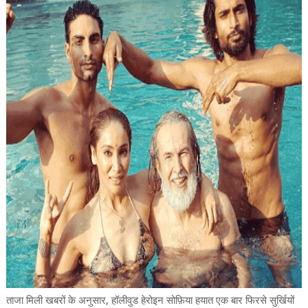
ताजा
मिली
खबरों
के
अनुसार
हॉलीवुड
हेरोइन
सोफ़िया
हयात
एक
बार
फिरसे
सुर्खियों
,