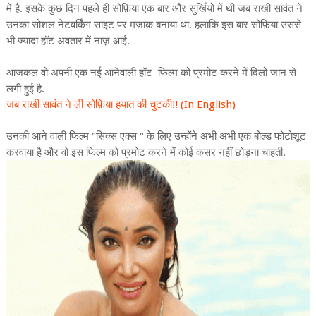
में
है
इसके
कुछ
दिन
पहले
ही
सोफ़िया
एक
बार
और
सुर्खियों
में
थी
जब
राखी
सावंत
ने
.
उनका
सोशल
नेटवर्किंग
साइट
पर
मजाक
बनाया
था
हलाकि
इस
बार
सोफ़िया
उससे
.
भी
ज्यादा
हॉट
अवतार
में
नाज़
आई
.
आजकल
वो
अपनी
एक
नई
आनेवाली
हॉट
फिल्म
को
प्रमोट
करने
में
दिलो
जान
से
लगी
हुई
है
.
जब राखी सावंत ने ली सोफ़िया हयात की चुटकी!! (In English)
उनकी
आने
वाली
फिल्म
सिक्स
एक्स
के
लिए
उन्होंने
अभी
अभी
एक
बोल्ड
फोटोशूट
"
"
करवाया
है
और
वो
इस
फिल्म
को
प्रमोट
करने
में
कोई
कसर
नहीं
छोड़ना
चाहती
.