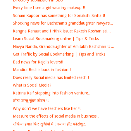
Every time I see a girl wearing makeup !!
Sonam Kapoor has something for Sonakshi Sinha !!
Shocking news for Bachchan's granddaughter Navya’s...
Kangna Ranaut and Hrithik issue: Rakesh Roshan sai...
Learn Social Bookmarking online | Tips & Tricks
Navya Nanda, Granddaughter of Amitabh Bachchan !! ...
Get Traffic by Social Bookmarking | Tips and Tricks
Bad news for Kajol's lovers!!
Mandira Bedi is back in fashion !
Does really Social media has limited reach !
What is Social Media?
Katrina Kaif stepping into fashion venture..
छोटा परन्तु सुंदर जीवन !!
Why don’t we have teachers like her !!
Measure the effects of social media in business..
सोफ़िया हयात फिर सुर्खियों में ! कराया हॉट फोटोशूट.