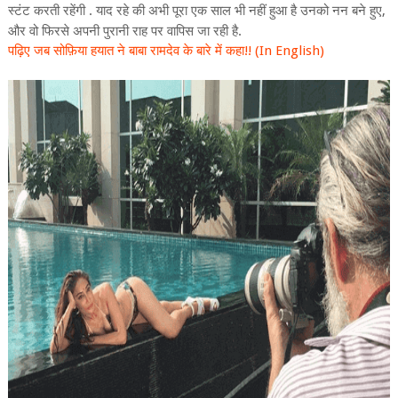
स्टंट
करती
रहेंगी
याद
रहे
की
अभी
पूरा
एक
साल
भी
नहीं
हुआ
है
उनको
नन
बने
हुए
.
,
और
वो
फिरसे
अपनी
पुरानी
राह
पर
वापिस
जा
रही
है
.
पढ़िए जब सोफ़िया हयात ने बाबा रामदेव के बारे में कहा!! (In English)