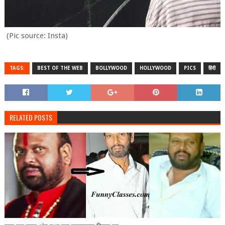
(Pic source: Insta)
TAGS:
BEST OF THE WEB
BOLLYWOOD
HOLLYWOOD
PICS
हिंदी
RELATED POSTS