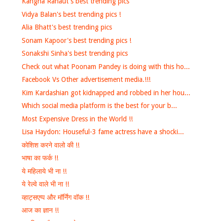
Kangna Ranaut's best trending pics
Vidya Balan's best trending pics !
Alia Bhatt's best trending pics
Sonam Kapoor's best trending pics !
Sonakshi Sinha's best trending pics
Check out what Poonam Pandey is doing with this ho...
Facebook Vs Other advertisement media.!!!
Kim Kardashian got kidnapped and robbed in her hou...
Which social media platform is the best for your b...
Most Expensive Dress in the World !!
Lisa Haydon: Houseful-3 fame actress have a shocki...
कोशिश करने वालो की !!
भाषा का फर्क !!
ये महिलाये भी ना !!
ये रेल्वे वाले भी ना !!
व्हाट्सएप्प और मॉर्निंग वॉक !!
आज का ज्ञान !!