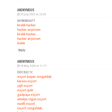
ANONYMOUS
30 July 2025 at 22:03
8A9B8E6471
kiralık hacker
hacker arıyorum
kiralık hacker
hacker arıyorum
belek
Reply
ANONYMOUS
18 May 2026 at 11:17
DDC82C1C
esçort bayan zonguldak
karasu esçort
çiğli esçort
esçort iğdır
gazipaşa esçort
antalya olgun esçort
nazilli esçort
esçort zonguldak